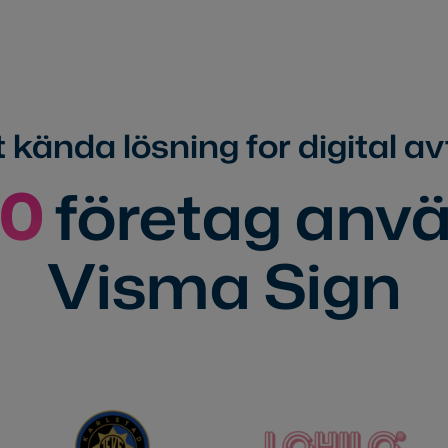
kända lösning for digital a
00
företag anv
Visma Sign