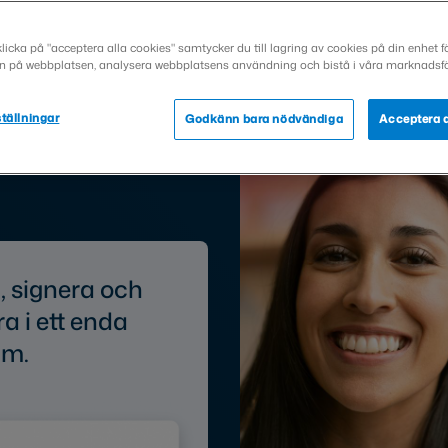
NTEGRERA
ISMA
IGN
icka på "acceptera alla cookies" samtycker du till lagring av cookies på din enhet för
n på webbplatsen, analysera webbplatsens användning och bistå i våra marknadsfö
rtners
isma
tällningar
Godkänn bara nödvändiga
Acceptera a
gn API
 signera och
ra i ett enda
am.