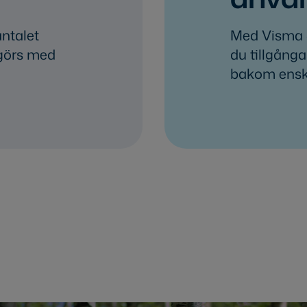
ntalet
Med Visma 
 görs med
du tillgånga
bakom ensk