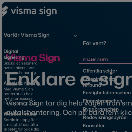
Varför Visma Sign
För vem?
Digital
Visma Sign
signering
BRANSCHER
Skicka och signera
avtal säkert – var
Enklare e-sig
Offentlig sektor
än du befinner dig.
Föreningar och
Avtalshantering
förbund
Med Visma Sign
Fastighetsbranschen
hanterar du hela
avtalsprocessen
Finansbranschen
Visma Sign tar dig hela vägen från smid
från början till slut.
Byggbranschen
avtalshantering. Och på bara fem klick 
Webbformulär
Redovisningsbyråer
Samla in uppgifter
smidigt. Underlätta
Konsulter
arbetet för både dig