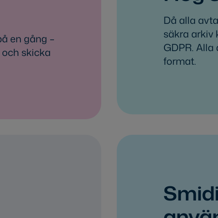
Då alla avt
säkra arkiv 
på en gång –
GDPR. Alla 
t och skicka
format.
Smid
anvä