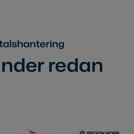
vtalshantering
änder redan